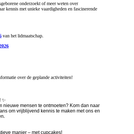
pasgeborene onderzoekt of meer weten over
jaar kennis met unieke vaardigheden en fascinerende
6
van het lidmaatschap.
-2026
formatie over de geplande activiteiten!
! ✨
in om nieuwe mensen te ontmoeten? Kom dan naar
kans om vrijblijvend kennis te maken met ons en
en.
tieve manier – met cupcakes!