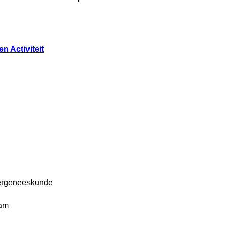
n Activiteit
dergeneeskunde
dam