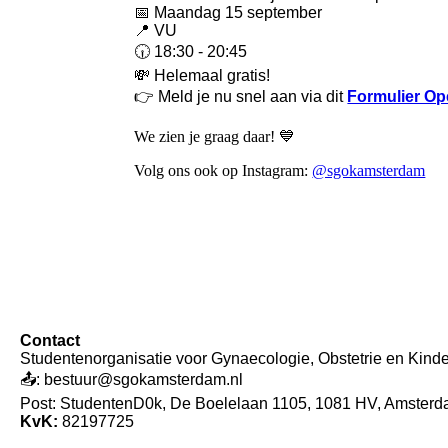
📅 Maandag 15 september
📍 VU
🕡 18:30 - 20:45
💸 Helemaal gratis!
👉 Meld je nu snel aan via dit
Formulier Ope
We zien je graag daar! 💙
Volg ons ook op Instagram:
@sgokamsterdam
Contact
Studentenorganisatie voor Gynaecologie, Obstetrie en Kin
📤: bestuur@sgokamsterdam.nl
Post: StudentenD0k, De Boelelaan 1105, 1081 HV, Amster
KvK:
82197725